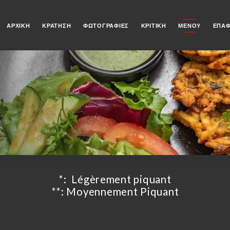
ΑΡΧΙΚΉ
ΚΡΆΤΗΣΗ
ΦΩΤΟΓΡΑΦΊΕΣ
ΚΡΙΤΙΚΉ
ΜΕΝΟΎ
ΕΠΑ
*: ️ Légèrement piquant
**: ️️Moyennement Piquant