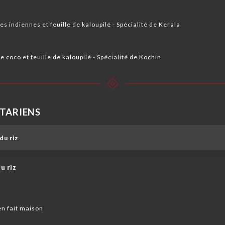
 indiennes et feuille de kaloupilé ️- Spécialité de Kerala
 coco et feuille de kaloupilé ️- Spécialité de Kochin
ÉTARIENS
du riz
u riz
en fait maison