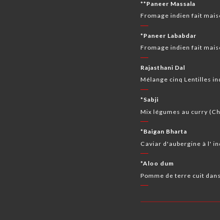
**Paneer Massala
Fromage indien fait mais
*Paneer Lababdar
Fromage indien fait mais
Rajasthani Dal
Mélange cinq Lentilles i
*Sabji
Mix légumes au curry (Cho
*Baigan Bharta
Caviar d'aubergine à l' i
*Aloo dum
Pomme de terre cuit dans