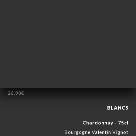
M. Chapoutier
26.90€
Brouilly - 75cl
André Vonnier
26.90€
ROSÉS
Côtes de Provence - 75cl
Estandon
26.90€
BLANCS
Chardonnay - 75cl
Bourgogne Valentin Vignot