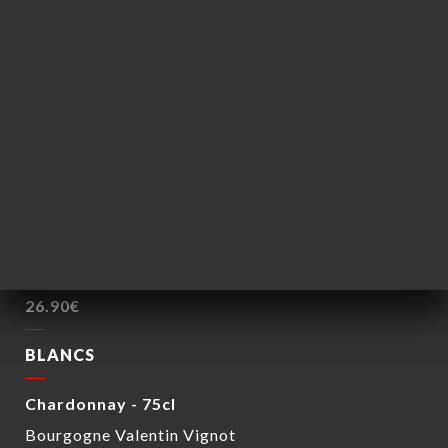
M. Chapoutier
26.90€
Brouilly - 75cl
André Vonnier
26.90€
ROSÉS
Côtes de Provence - 75cl
Estandon
26.90€
BLANCS
Chardonnay - 75cl
Bourgogne Valentin Vignot