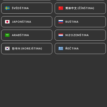
简体中文 (ČÍNŠTINA)
简体中文 (ČÍNŠTINA)
ŠVÉDŠTINA
ŠVÉDŠTINA
*Baigan Bharta
Caviar d'aubergine à l' indienne
JAPONŠTINA
JAPONŠTINA
RUŠTINA
RUŠTINA
15.50€
ARABŠTINA
ARABŠTINA
NIZOZEMŠTINA
NIZOZEMŠTINA
*Aloo dum
Pomme de terre cuit dans une sauce à la base de
한국어 (KOREJŠTINA)
한국어 (KOREJŠTINA)
ŘEČTINA
ŘEČTINA
yaourte
14.50€
NOS BIRYANIS
*Murgh biryani
Poulet préparé et cuit dans le riz parfumé et