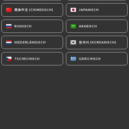
简体中文 (CHINESISCH)
简体中文 (CHINESISCH)
JAPANISCH
JAPANISCH
*Baigan Bharta
Caviar d'aubergine à l' indienne
RUSSISCH
RUSSISCH
ARABISCH
ARABISCH
15.50€
한국어 (KOREANISCH)
한국어 (KOREANISCH)
NIEDERLÄNDISCH
NIEDERLÄNDISCH
*Aloo dum
Pomme de terre cuit dans une sauce à la base de
TSCHECHISCH
TSCHECHISCH
GRIECHISCH
GRIECHISCH
yaourte
14.50€
NOS BIRYANIS
*Murgh biryani
Poulet préparé et cuit dans le riz parfumé et