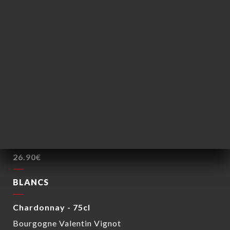
M. Chapoutier
26.90€
Brouilly - 75cl
André Vonnier
26.90€
ROSÉS
Côtes de Provence - 75cl
Estandon
26.90€
BLANCS
Chardonnay - 75cl
Bourgogne Valentin Vignot