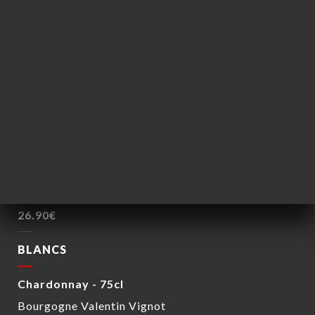
M. Chapoutier
26.90€
Brouilly - 75cl
André Vonnier
26.90€
ROSÉS
Côtes de Provence - 75cl
Estandon
26.90€
BLANCS
Chardonnay - 75cl
Bourgogne Valentin Vignot