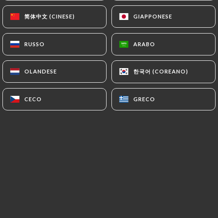
简体中文 (CINESE)
简体中文 (CINESE)
GIAPPONESE
GIAPPONESE
*Baigan Bharta
Caviar d'aubergine à l' indienne
RUSSO
RUSSO
ARABO
ARABO
15.50€
한국어 (COREANO)
한국어 (COREANO)
OLANDESE
OLANDESE
*Aloo dum
Pomme de terre cuit dans une sauce à la base de
CECO
CECO
GRECO
GRECO
yaourte
14.50€
NOS BIRYANIS
*Murgh biryani
Poulet préparé et cuit dans le riz parfumé et