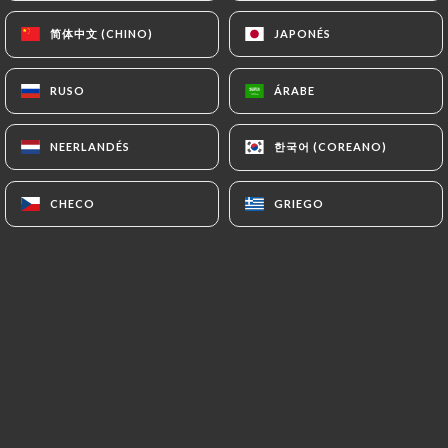
简体中文 (CHINO)
简体中文 (CHINO)
JAPONÉS
JAPONÉS
*Baigan Bharta
Caviar d'aubergine à l' indienne
RUSO
RUSO
ÁRABE
ÁRABE
15.50€
한국어 (COREANO)
한국어 (COREANO)
NEERLANDÉS
NEERLANDÉS
*Aloo dum
Pomme de terre cuit dans une sauce à la base de
CHECO
CHECO
GRIEGO
GRIEGO
yaourte
14.50€
NOS BIRYANIS
*Murgh biryani
Poulet préparé et cuit dans le riz parfumé et