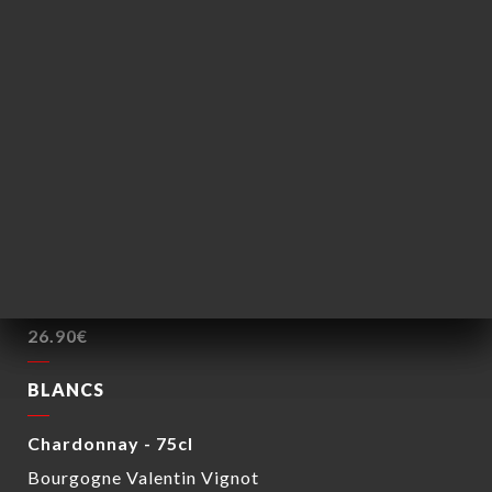
M. Chapoutier
26.90€
Brouilly - 75cl
André Vonnier
26.90€
ROSÉS
Côtes de Provence - 75cl
Estandon
26.90€
BLANCS
Chardonnay - 75cl
Bourgogne Valentin Vignot