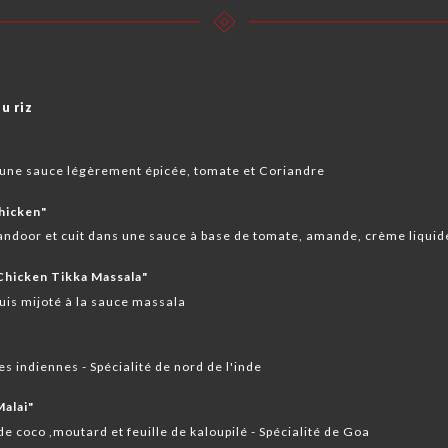
u riz
 une sauce légèrement épicée, tomate et Coriandre ️
hicken"
 tandoor et cuit dans une sauce à base de tomate, amande, crème liquid
Chicken Tikka Massala"
uis mijoté à la sauce massala ️️
s indiennes ️- Spécialité de nord de l'inde
Malai"
de coco ,moutard et feuille de kaloupilé ️- Spécialité de Goa