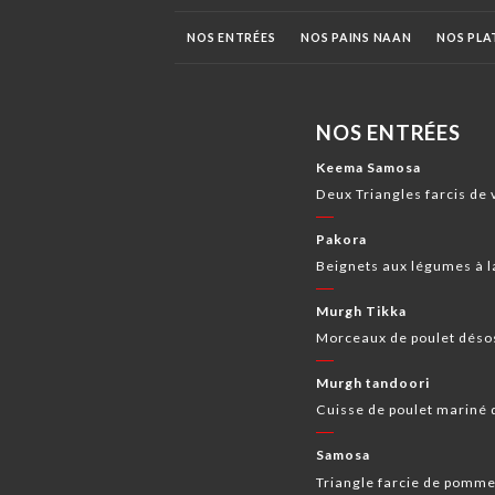
NOS ENTRÉES
NOS PAINS NAAN
NOS PLA
BOISSONS INDIENNES
BOISSONS
APÉRITI
NOS ENTRÉES
Keema Samosa
Deux Triangles farcis de 
Pakora
Beignets aux légumes à la
Murgh Tikka
Morceaux de poulet désos
Murgh tandoori
Cuisse de poulet mariné d
Samosa
Triangle farcie de pomme 