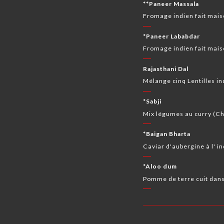
**Paneer Massala
Fromage indien fait mais
*Paneer Lababdar
Fromage indien fait mais
Rajasthani Dal
Mélange cinq Lentilles i
*Sabji
Mix légumes au curry (Cho
*Baigan Bharta
Caviar d'aubergine à l' i
*Aloo dum
Pomme de terre cuit dans