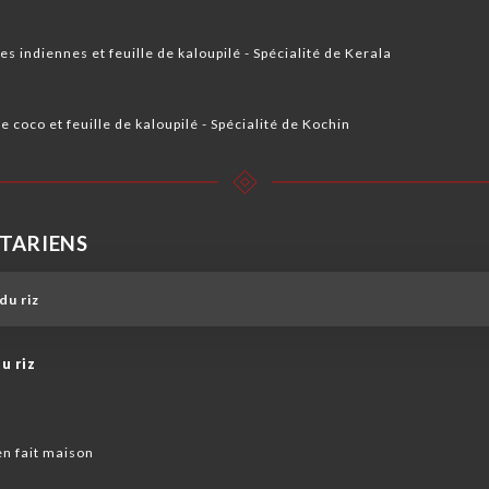
 indiennes et feuille de kaloupilé ️- Spécialité de Kerala
 coco et feuille de kaloupilé ️- Spécialité de Kochin
ÉTARIENS
du riz
u riz
en fait maison