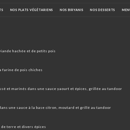
TS
NOS PLATS VÉGÉTARIENS
NOS BIRYANIS
NOS DESSERTS
MEN
FS
DIGESTIFS
NOS VINS
viande hachée et de petits pois
 farine de pois chiches
sé et marinés dans une sauce yaourt et épices, grillée au tandoor
ans une sauce à la base citron, moutard et grillé au tandoor
de terre et divers épices