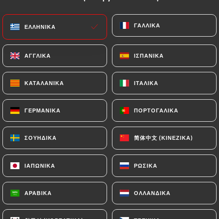
EL
ΜΕΝΟΎ
ΓΑΛΛΙΚΆ
ΓΑΛΛΙΚΆ
ΕΛΛΗΝΙΚΆ
ΕΛΛΗΝΙΚΆ
ΑΓΓΛΙΚΆ
ΑΓΓΛΙΚΆ
ΙΣΠΑΝΙΚΆ
ΙΣΠΑΝΙΚΆ
ΚΑΤΑΛΑΝΙΚΆ
ΚΑΤΑΛΑΝΙΚΆ
ΙΤΑΛΙΚΆ
ΙΤΑΛΙΚΆ
/
ΑΡΧΙΚΉ
ΕΠΑΦΉ
Επαφή
ΓΕΡΜΑΝΙΚΆ
ΓΕΡΜΑΝΙΚΆ
ΠΟΡΤΟΓΑΛΙΚΆ
ΠΟΡΤΟΓΑΛΙΚΆ
简体中文 (ΚΙΝΈΖΙΚΑ)
简体中文 (ΚΙΝΈΖΙΚΑ)
ΣΟΥΗΔΙΚΆ
ΣΟΥΗΔΙΚΆ
ΙΑΠΩΝΙΚΆ
ΙΑΠΩΝΙΚΆ
ΡΩΣΙΚΆ
ΡΩΣΙΚΆ
ΑΡΑΒΙΚΆ
ΑΡΑΒΙΚΆ
ΟΛΛΑΝΔΙΚΆ
ΟΛΛΑΝΔΙΚΆ
Tikka Restaurant