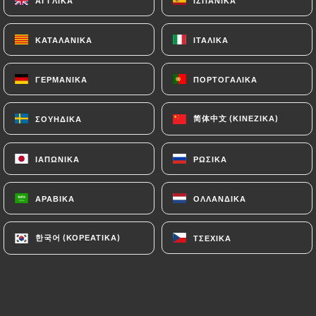
ΑΓΓΛΙΚΆ
ΑΓΓΛΙΚΆ
ΙΣΠΑΝΙΚΆ
ΙΣΠΑΝΙΚΆ
ΚΑΤΑΛΑΝΙΚΆ
ΚΑΤΑΛΑΝΙΚΆ
ΙΤΑΛΙΚΆ
ΙΤΑΛΙΚΆ
Bienvenue à Tikka Restaurant Indien
ΓΕΡΜΑΝΙΚΆ
ΓΕΡΜΑΝΙΚΆ
ΠΟΡΤΟΓΑΛΙΚΆ
ΠΟΡΤΟΓΑΛΙΚΆ
Découvrez une expérience culinaire
authentique au cœur de Lyon avec
简体中文 (ΚΙΝΈΖΙΚΑ)
简体中文 (ΚΙΝΈΖΙΚΑ)
ΣΟΥΗΔΙΚΆ
ΣΟΥΗΔΙΚΆ
Tikka Restaurant Indien. Nous vous
invitons à savourer les saveurs riches et
ΙΑΠΩΝΙΚΆ
ΙΑΠΩΝΙΚΆ
ΡΩΣΙΚΆ
ΡΩΣΙΚΆ
variées de l'Inde, dans une ambiance
chaleureuse et accueillante.
ΑΡΑΒΙΚΆ
ΑΡΑΒΙΚΆ
ΟΛΛΑΝΔΙΚΆ
ΟΛΛΑΝΔΙΚΆ
Notre Cuisine
한국어 (ΚΟΡΕΆΤΙΚΑ)
한국어 (ΚΟΡΕΆΤΙΚΑ)
ΤΣΈΧΙΚΑ
ΤΣΈΧΙΚΑ
Notre menu propose une sélection de
plats traditionnels indiens, préparés
avec des ingrédients frais et des épices