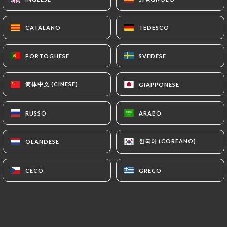
CATALANO
CATALANO
TEDESCO
TEDESCO
Bienvenue à Tikka Restaurant Indien
PORTOGHESE
PORTOGHESE
SVEDESE
SVEDESE
Découvrez une expérience culinaire
authentique au cœur de Lyon avec
简体中文 (CINESE)
简体中文 (CINESE)
GIAPPONESE
GIAPPONESE
Tikka Restaurant Indien. Nous vous
invitons à savourer les saveurs riches et
RUSSO
RUSSO
ARABO
ARABO
variées de l'Inde, dans une ambiance
chaleureuse et accueillante.
한국어 (COREANO)
한국어 (COREANO)
OLANDESE
OLANDESE
Notre Cuisine
CECO
CECO
GRECO
GRECO
Notre menu propose une sélection de
plats traditionnels indiens, préparés
avec des ingrédients frais et des épices