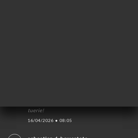
PASCAL P. bewertete
P
5/5
07/05/2026
•
10:19
marie-hélène C. bewertete
M
5/5
Très bon restaurant qui mériterait d'être
plus connu, caché dans une rue peu
passante : on y a très bien mangé, c'est
copieux et épicé juste comme il faut. On
vous recommande leur poulet korma, une
tuerie!
16/04/2026
•
08:05