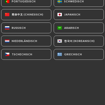
PORTUGIESISCH
PORTUGIESISCH
SCHWEDISCH
SCHWEDISCH
简体中文 (CHINESISCH)
简体中文 (CHINESISCH)
JAPANISCH
JAPANISCH
Joanna C. bewertete
J
5/5
RUSSISCH
RUSSISCH
ARABISCH
ARABISCH
Les plats sont très bon. Le service a été
super.
한국어 (KOREANISCH)
한국어 (KOREANISCH)
NIEDERLÄNDISCH
NIEDERLÄNDISCH
06/07/2026
•
08:38
TSCHECHISCH
TSCHECHISCH
GRIECHISCH
GRIECHISCH
Leif H. bewertete
L
3/5
It was OK but nothing special. AC
problems when we were there. A bit slow
service. Food OK but I've had better
Indian food.
24/06/2026
•
09:03