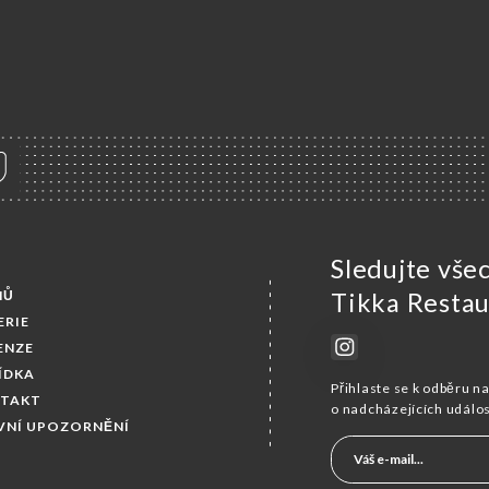
Sledujte vše
MŮ
Tikka Restau
ERIE
ENZE
ÍDKA
Přihlaste se k odběru n
TAKT
o nadcházejících událo
VNÍ UPOZORNĚNÍ