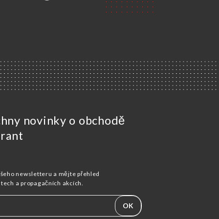
chny novinky o obchodě
rant
ašeho newsletteru a mějte přehled
stech a propagačních akcích.
OK