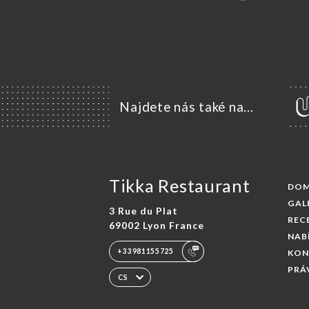
Najdete nás také na...
Tikka Restaurant
DO
GAL
3 Rue du Plat
REC
69002 Lyon France
NAB
+33981155725
KON
PRÁ
CS