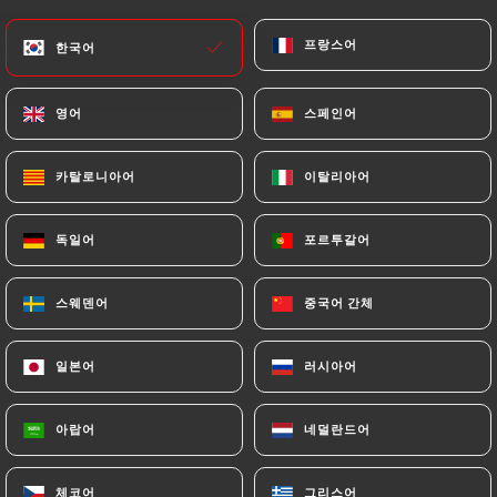
메뉴
KO
프랑스어
프랑스어
한국어
한국어
영어
영어
스페인어
스페인어
카탈로니아어
카탈로니아어
이탈리아어
이탈리아어
/
홈
연락처
독일어
독일어
포르투갈어
포르투갈어
연락처
스웨덴어
스웨덴어
중국어 간체
중국어 간체
일본어
일본어
러시아어
러시아어
아랍어
아랍어
네덜란드어
네덜란드어
Tikka Restaurant
체코어
체코어
그리스어
그리스어