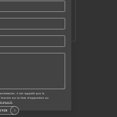
nsommation, il est rappelé que le
nscrire sur la liste d'opposition au
el.gouv.fr
OYER