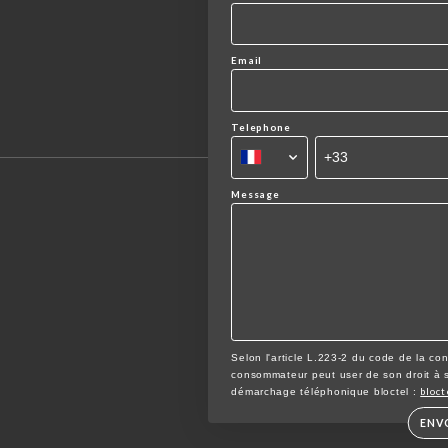
Email
Telephone
Message
Selon l'article L.223-2 du code de la co
consommateur peut user de son droit à s'i
bloct
démarchage téléphonique bloctel :
ENV