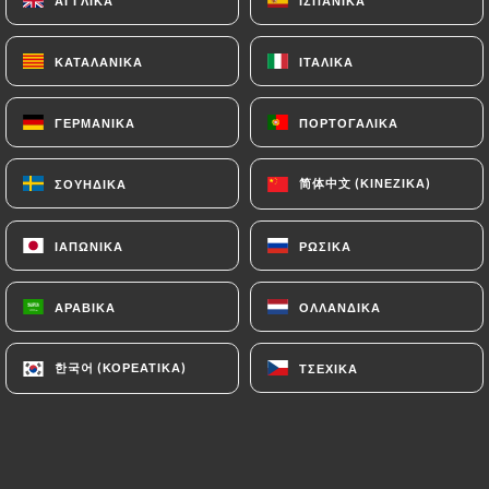
ΑΓΓΛΙΚΆ
ΑΓΓΛΙΚΆ
ΙΣΠΑΝΙΚΆ
ΙΣΠΑΝΙΚΆ
ΚΑΤΑΛΑΝΙΚΆ
ΚΑΤΑΛΑΝΙΚΆ
ΙΤΑΛΙΚΆ
ΙΤΑΛΙΚΆ
Bienvenue à Tikka Restaurant Indien
ΓΕΡΜΑΝΙΚΆ
ΓΕΡΜΑΝΙΚΆ
ΠΟΡΤΟΓΑΛΙΚΆ
ΠΟΡΤΟΓΑΛΙΚΆ
Découvrez une expérience culinaire
authentique au cœur de Lyon avec
简体中文 (ΚΙΝΈΖΙΚΑ)
简体中文 (ΚΙΝΈΖΙΚΑ)
ΣΟΥΗΔΙΚΆ
ΣΟΥΗΔΙΚΆ
Tikka Restaurant Indien. Nous vous
invitons à savourer les saveurs riches et
ΙΑΠΩΝΙΚΆ
ΙΑΠΩΝΙΚΆ
ΡΩΣΙΚΆ
ΡΩΣΙΚΆ
variées de l'Inde, dans une ambiance
chaleureuse et accueillante.
ΑΡΑΒΙΚΆ
ΑΡΑΒΙΚΆ
ΟΛΛΑΝΔΙΚΆ
ΟΛΛΑΝΔΙΚΆ
Notre Cuisine
한국어 (ΚΟΡΕΆΤΙΚΑ)
한국어 (ΚΟΡΕΆΤΙΚΑ)
ΤΣΈΧΙΚΑ
ΤΣΈΧΙΚΑ
Notre menu propose une sélection de
plats traditionnels indiens, préparés
avec des ingrédients frais et des épices