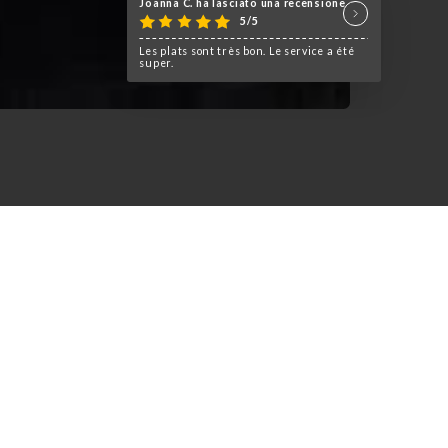
Joanna C. ha lasciato una recensione
5/5
Les plats sont très bon. Le service a été
super.
t Indien
 au cœur de Lyon avec Tikka
s saveurs riches et variées de
 et accueillante.