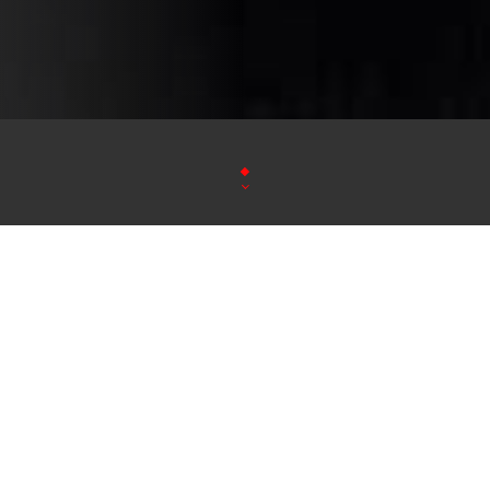
Bienvenue à Tikka Restauran
Découvrez une expérience culinaire authentique
Restaurant Indien. Nous vous invitons à savourer le
l'Inde, dans une ambiance chaleureuse
Notre Cuisine