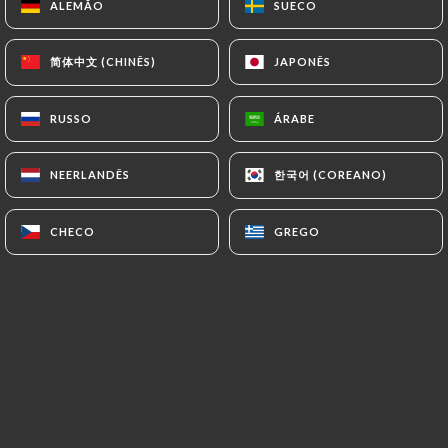
ALEMÃO
ALEMÃO
SUECO
SUECO
简体中文 (CHINÊS)
简体中文 (CHINÊS)
JAPONÊS
JAPONÊS
Joanna C. classificado
J
5/5
RUSSO
RUSSO
ÁRABE
ÁRABE
Les plats sont très bon. Le service a été
super.
한국어 (COREANO)
한국어 (COREANO)
NEERLANDÊS
NEERLANDÊS
06/07/2026
•
08:38
CHECO
CHECO
GREGO
GREGO
Leif H. classificado
L
3/5
It was OK but nothing special. AC
problems when we were there. A bit slow
service. Food OK but I've had better
Indian food.
24/06/2026
•
09:03