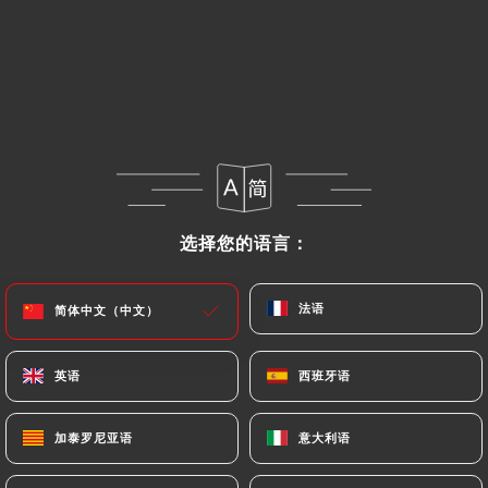
菜单
ZH
/
主页
评价
评价
选择您的语言：
选择您的语言：
法语
法语
简体中文（中文）
简体中文（中文）
86 Uniiti 评论
英语
英语
西班牙语
西班牙语
4.7 / 5
加泰罗尼亚语
加泰罗尼亚语
意大利语
意大利语
评论已核实，100% 真实。