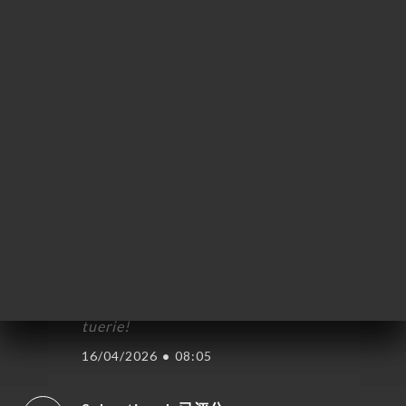
PASCAL P. 已评分
P
5/5
07/05/2026
•
10:19
Marie-hélène C. 已评分
M
5/5
Très bon restaurant qui mériterait d'être
plus connu, caché dans une rue peu
passante : on y a très bien mangé, c'est
copieux et épicé juste comme il faut. On
vous recommande leur poulet korma, une
tuerie!
16/04/2026
•
08:05