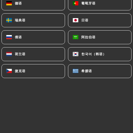
德语
德语
葡萄牙语
葡萄牙语
瑞典语
瑞典语
日语
日语
Joanna C. 已评分
J
5/5
俄语
俄语
阿拉伯语
阿拉伯语
Les plats sont très bon. Le service a été
super.
荷兰语
荷兰语
한국어（韩语）
한국어（韩语）
06/07/2026
•
08:38
捷克语
捷克语
希腊语
希腊语
Leif H. 已评分
L
3/5
It was OK but nothing special. AC
problems when we were there. A bit slow
service. Food OK but I've had better
Indian food.
24/06/2026
•
09:03