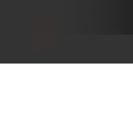
弊社につ
いて