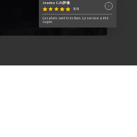
Joanna C.の評価
5/5
Les plats sont très bon. Le service a été
super.
t Indien
 au cœur de Lyon avec Tikka
s saveurs riches et variées de
 et accueillante.