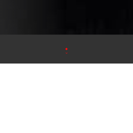
Bienvenue à Tikka Restauran
Découvrez une expérience culinaire authentique
Restaurant Indien. Nous vous invitons à savourer le
l'Inde, dans une ambiance chaleureuse