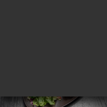
ー
約
ャ
リ
ビ
ー