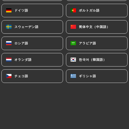
ドイツ語
ドイツ語
ポルトガル語
ポルトガル語
メニュー
JA
スウェーデン語
スウェーデン語
简体中文（中国語）
简体中文（中国語）
ロシア語
ロシア語
アラビア語
アラビア語
/
ホーム
ギャラリー
オランダ語
オランダ語
한국어（韓国語）
한국어（韓国語）
ギャラリー
チェコ語
チェコ語
ギリシャ語
ギリシャ語